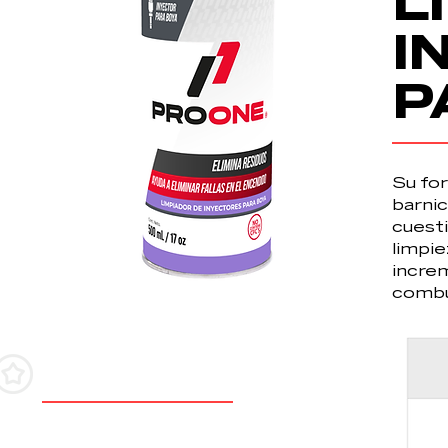
L
I
P
Su for
barnic
cuesti
limpie
increm
combu
BENEFICIOS
Mejora la automatización del combustible