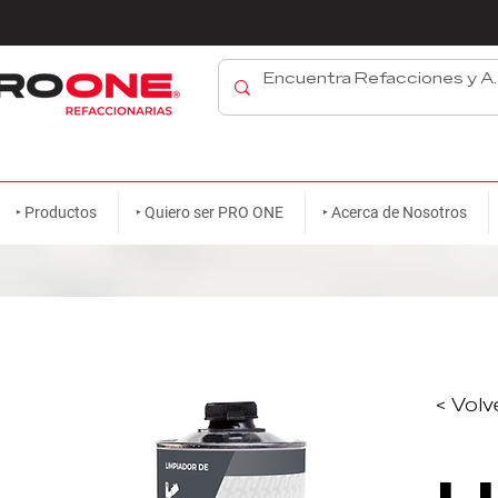
‣ Productos
‣ Quiero ser PRO ONE
‣ Acerca de Nosotros
< Volv