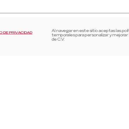
Al navegar en este sitio aceptas las pol
O DE PRIVACIDAD
temporales para personalizar y mejorar
de C.V.