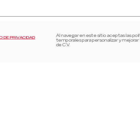
Al navegar en este sitio aceptas las pol
O DE PRIVACIDAD
temporales para personalizar y mejorar
de C.V.