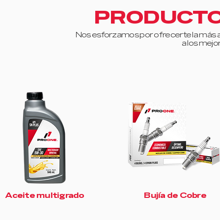
PRODUCT
Nos esforzamos por ofrecerte la más 
a los mejo
Aceite multigrado
Bujía de Cobre