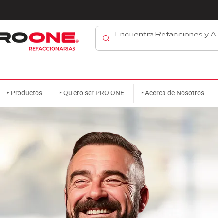
‣ Productos
‣ Quiero ser PRO ONE
‣ Acerca de Nosotros