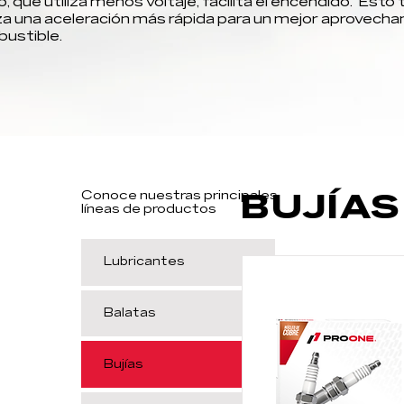
, que utiliza menos voltaje, facilita el encendido. Esto 
za una aceleración más rápida para un mejor aprovech
ustible.
Conoce nuestras principales
BUJÍAS
líneas de productos
Lubricantes
Balatas
Bujías