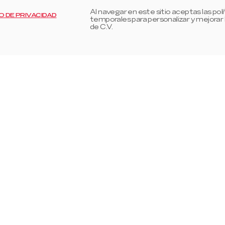
Al navegar en este sitio aceptas las pol
O DE PRIVACIDAD
temporales para personalizar y mejorar
de C.V.