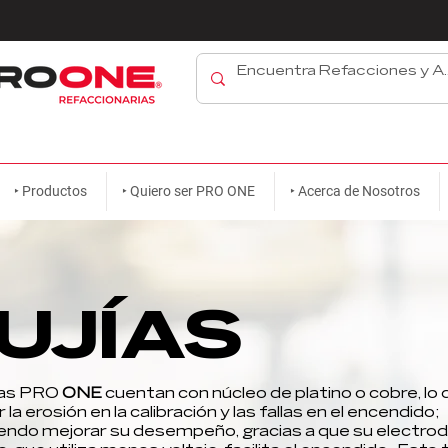
‣ Productos
‣ Quiero ser PRO ONE
‣ Acerca de Nosotros
UJÍAS
ías PRO
ONE
cuentan con núcleo de platino o cobre, lo
r la erosión en la calibración y las fallas en el encendido;
endo mejorar su desempeño, gracias a que su electrod