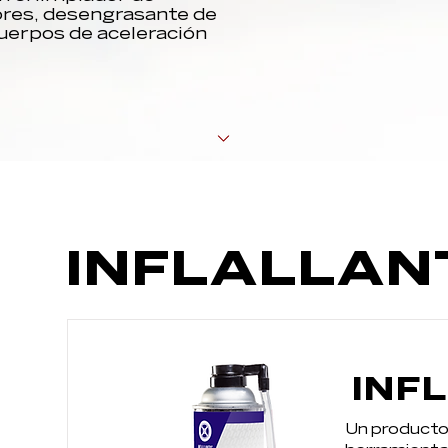
ores, desengrasante de
cuerpos de aceleración
INFLALLAN
INF
Un producto 