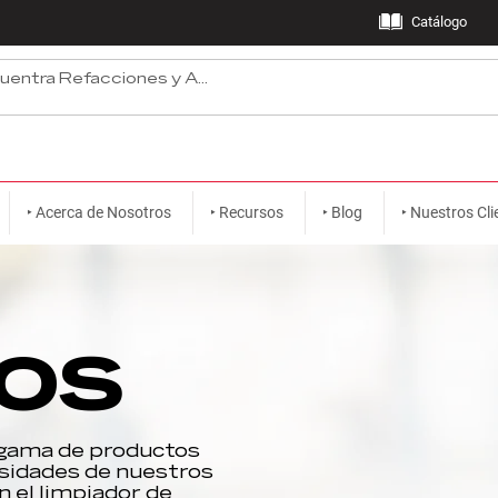
Catálogo
‣ Acerca de Nosotros
‣ Recursos
‣ Blog
‣ Nuestros Cli
COS
 gama de productos
esidades de nuestros
n el limpiador de