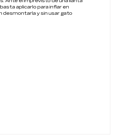
. Ante el imprevisto de una llanta 
basta aplicarlo para inflar en 
 desmontarla y sin usar gato 
IOS