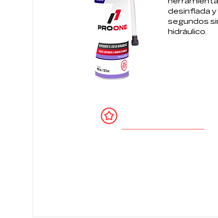
herramientas
desinflada y 
segundos sin
hidráulico.
BENEFIC
Sin herramientas ni gato
Gran poder de sellado
Infla en segundos
No contamina